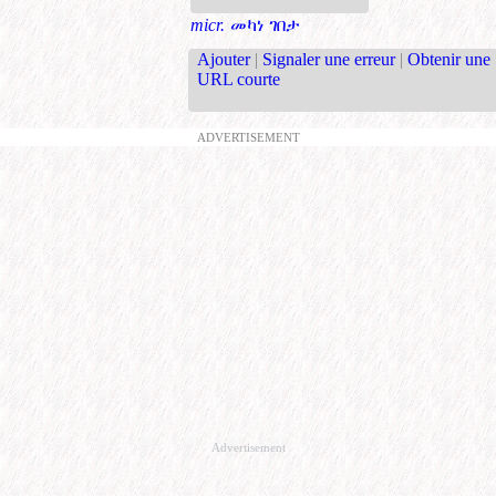
micr.
መካነ ገበታ
Ajouter
|
Signaler une erreur
|
Obtenir une
URL courte
ADVERTISEMENT
Advertisement