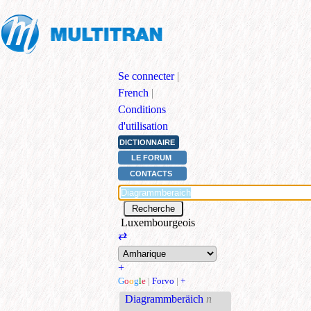
Se connecter
|
French
|
Conditions
d'utilisation
DICTIONNAIRE
LE FORUM
CONTACTS
Luxembourgeois
⇄
+
G
o
o
g
l
e
|
Forvo
|
+
Diagrammberäich
n