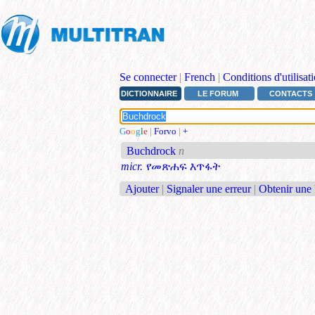
Se connecter
|
French
|
Conditions d'utilisat
DICTIONNAIRE
LE FORUM
CONTACTS
G
o
o
g
l
e
|
Forvo
|
+
Buchdrock
n
micr.
የመጽሐፍ እጥፋት
Ajouter
|
Signaler une erreur
|
Obtenir une