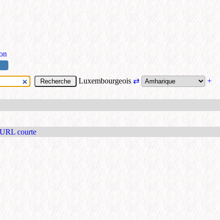
ion
Luxembourgeois
⇄
+
 URL courte