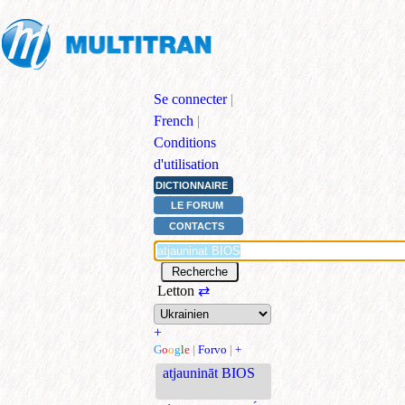
Se connecter
|
French
|
Conditions
d'utilisation
DICTIONNAIRE
LE FORUM
CONTACTS
Letton
⇄
+
G
o
o
g
l
e
|
Forvo
|
+
atjaunināt BIOS