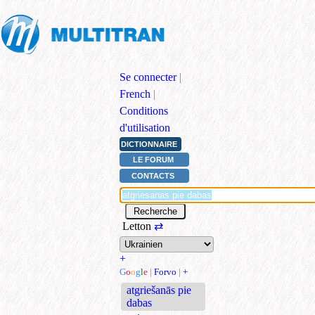
Se connecter
|
French
|
Conditions
d'utilisation
DICTIONNAIRE
LE FORUM
CONTACTS
Letton
⇄
+
G
o
o
g
l
e
|
Forvo
|
+
atgriešanās pie
dabas