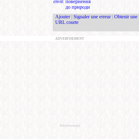
envir.
повернення
до природи
Ajouter
|
Signaler une erreur
|
Obtenir une
URL courte
ADVERTISEMENT
Advertisement