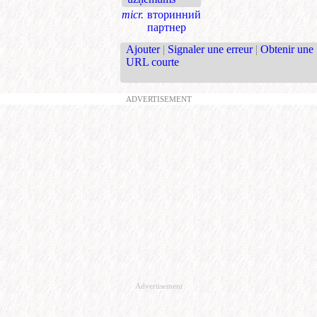
micr.
вторинний
партнер
Ajouter
|
Signaler une erreur
|
Obtenir une
URL courte
ADVERTISEMENT
Advertisement