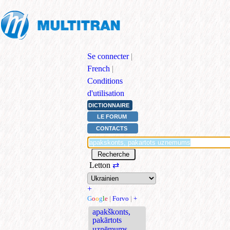
Se connecter
|
French
|
Conditions
d'utilisation
DICTIONNAIRE
LE FORUM
CONTACTS
Letton
⇄
+
G
o
o
g
l
e
|
Forvo
|
+
apakškonts,
pakārtots
uzņēmums