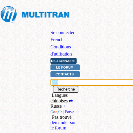
Se connecter
|
French
|
Conditions
d'utilisation
DICTIONNAIRE
LE FORUM
CONTACTS
Langues
chinoises
⇄
Russe
+
G
o
o
g
l
e
|
Forvo
|
+
Pas trouvé
demander sur
le forum