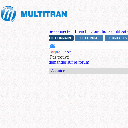
Se connecter
|
French
|
Conditions d'utilisat
DICTIONNAIRE
LE FORUM
CONTACTS
G
o
o
g
l
e
|
Forvo
|
+
Pas trouvé
demander sur le forum
Ajouter