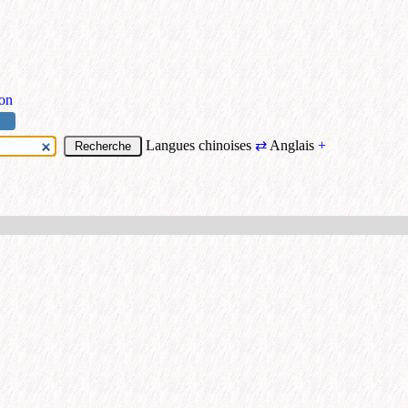
ion
Langues chinoises
⇄
Anglais
+