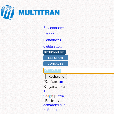
Se connecter
|
French
|
Conditions
d'utilisation
DICTIONNAIRE
LE FORUM
CONTACTS
Konkani
⇄
Kinyarwanda
+
G
o
o
g
l
e
|
Forvo
|
+
Pas trouvé
demander sur
le forum