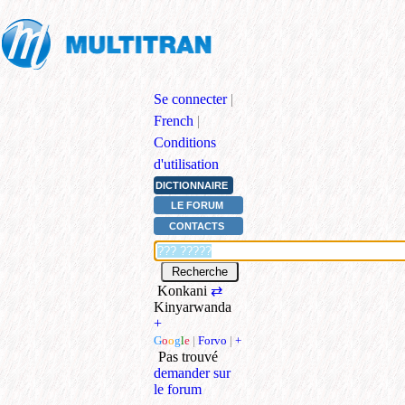
Se connecter
|
French
|
Conditions
d'utilisation
DICTIONNAIRE
LE FORUM
CONTACTS
Konkani
⇄
Kinyarwanda
+
G
o
o
g
l
e
|
Forvo
|
+
Pas trouvé
demander sur
le forum