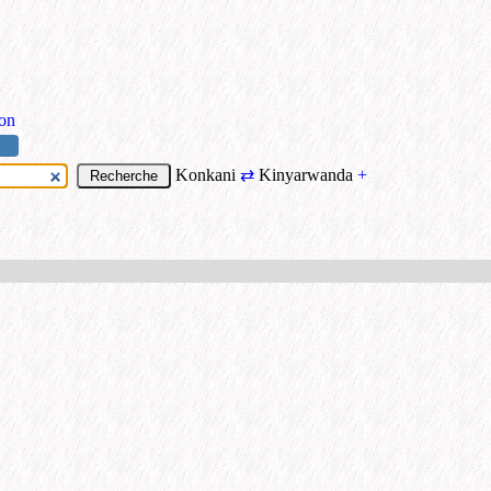
ion
Konkani
⇄
Kinyarwanda
+