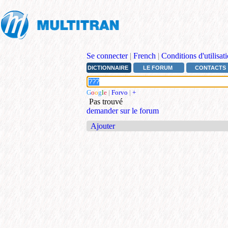
Se connecter
|
French
|
Conditions d'utilisat
DICTIONNAIRE
LE FORUM
CONTACTS
G
o
o
g
l
e
|
Forvo
|
+
Pas trouvé
demander sur le forum
Ajouter