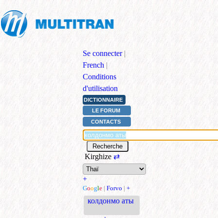
Se connecter
|
French
|
Conditions
d'utilisation
DICTIONNAIRE
LE FORUM
CONTACTS
Kirghize
⇄
+
G
o
o
g
l
e
|
Forvo
|
+
колдонмо аты