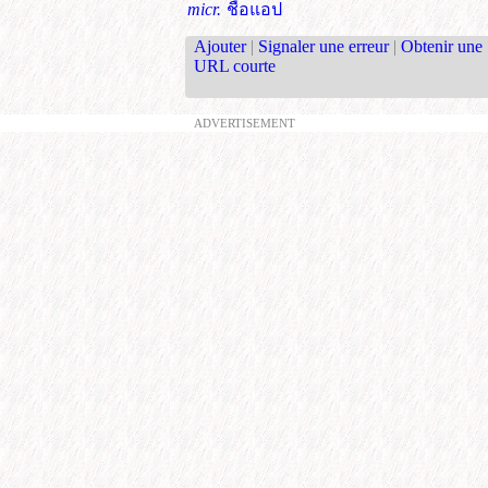
micr.
ชื่อแอป
Ajouter
|
Signaler une erreur
|
Obtenir une
URL courte
ADVERTISEMENT