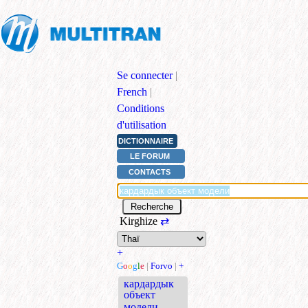
Se connecter
|
French
|
Conditions
d'utilisation
DICTIONNAIRE
LE FORUM
CONTACTS
Kirghize
⇄
+
G
o
o
g
l
e
|
Forvo
|
+
кардардык
объект
модели