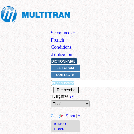
Se connecter
|
French
|
Conditions
d'utilisation
DICTIONNAIRE
LE FORUM
CONTACTS
Kirghize
⇄
+
G
o
o
g
l
e
|
Forvo
|
+
видео
почта