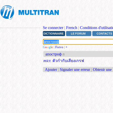
Se connecter
|
French
|
Conditions d'utilisat
DICTIONNAIRE
LE FORUM
CONTACTS
G
o
o
g
l
e
|
Forvo
|
+
апостроф
n
micr.
ตัวกำกับเสียงเกรฟ
Ajouter
|
Signaler une erreur
|
Obtenir une