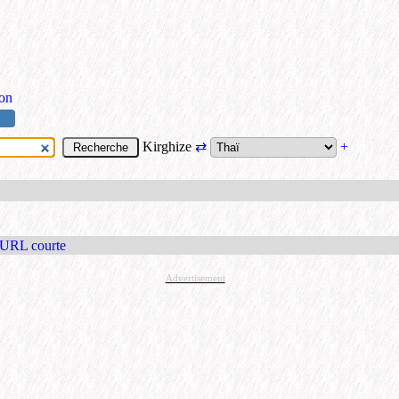
ion
Kirghize
⇄
+
 URL courte
Advertisement