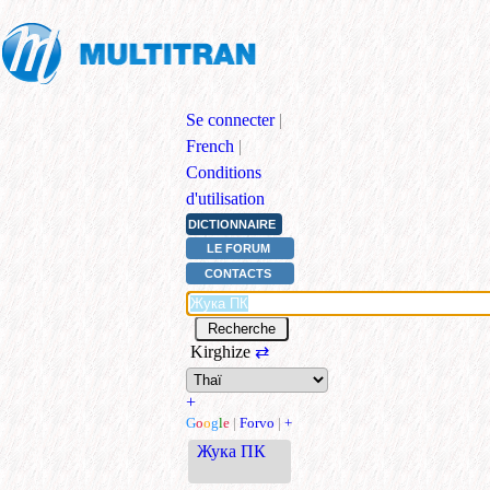
Se connecter
|
French
|
Conditions
d'utilisation
DICTIONNAIRE
LE FORUM
CONTACTS
Kirghize
⇄
+
G
o
o
g
l
e
|
Forvo
|
+
Жука ПК