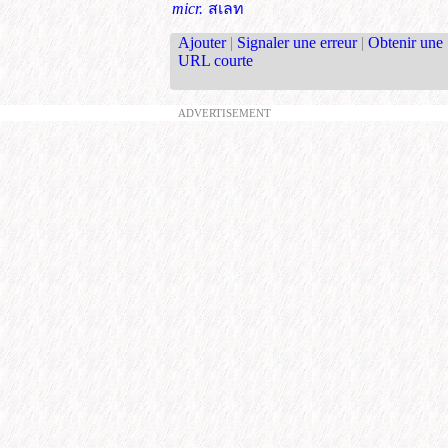
micr.
สเลท
Ajouter
|
Signaler une erreur
|
Obtenir une
URL courte
ADVERTISEMENT