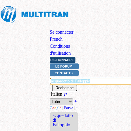
Se connecter
|
French
|
Conditions
d'utilisation
DICTIONNAIRE
LE FORUM
CONTACTS
Italien
⇄
+
G
o
o
g
l
e
|
Forvo
|
+
acquedotto
di
Falloppio