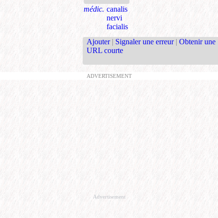
médic.
canalis
nervi
facialis
Ajouter
|
Signaler une erreur
|
Obtenir une
URL courte
ADVERTISEMENT
Advertisement