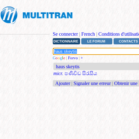
Se connecter
|
French
|
Conditions d'utilisat
DICTIONNAIRE
LE FORUM
CONTACTS
G
o
o
g
l
e
|
Forvo
|
+
haus skeytis
micr.
පණිචිඩ සිරැසිය
Ajouter
|
Signaler une erreur
|
Obtenir une