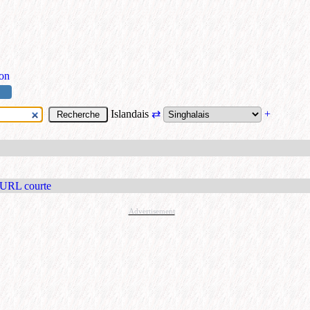
ion
Islandais
⇄
+
 URL courte
Advertisement