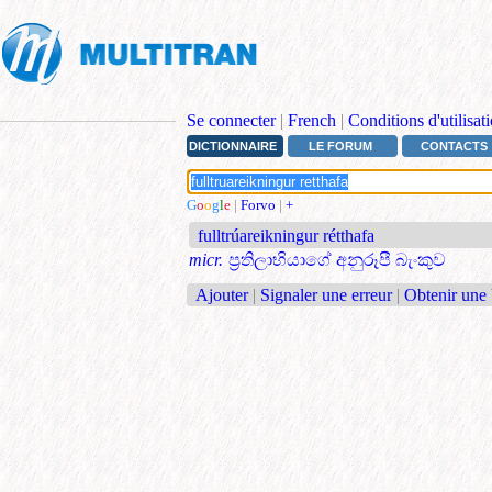
Se connecter
|
French
|
Conditions d'utilisat
DICTIONNAIRE
LE FORUM
CONTACTS
G
o
o
g
l
e
|
Forvo
|
+
fulltrúareikningur rétthafa
micr.
ප්‍රතිලාභියාගේ අනුරූපී බැංකුව
Ajouter
|
Signaler une erreur
|
Obtenir une