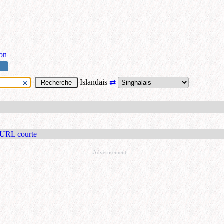
ion
Islandais
⇄
+
 URL courte
Advertisement