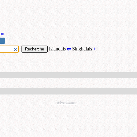
ion
Islandais
⇄
Singhalais
+
Advertisement