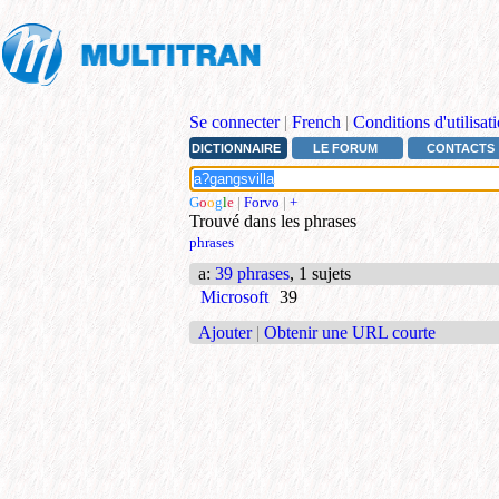
Se connecter
|
French
|
Conditions d'utilisat
DICTIONNAIRE
LE FORUM
CONTACTS
G
o
o
g
l
e
|
Forvo
|
+
Trouvé dans les phrases
phrases
a
:
39 phrases
, 1 sujets
Microsoft
39
Ajouter
|
Obtenir une URL courte