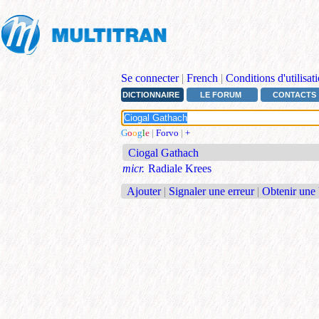
Se connecter
|
French
|
Conditions d'utilisat
DICTIONNAIRE
LE FORUM
CONTACTS
G
o
o
g
l
e
|
Forvo
|
+
Ciogal Gathach
micr.
Radiale Krees
Ajouter
|
Signaler une erreur
|
Obtenir une