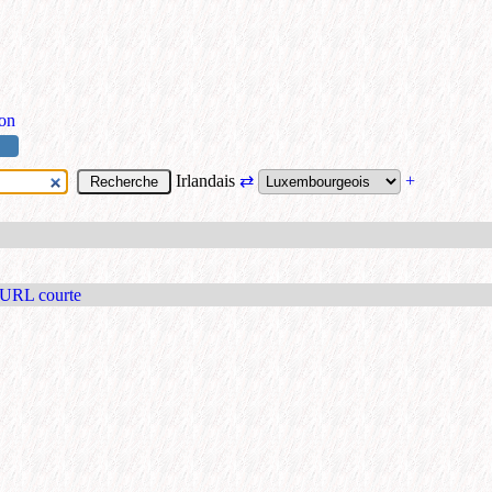
ion
Irlandais
⇄
+
 URL courte