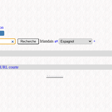
ion
Irlandais
⇄
+
 URL courte
Advertisement