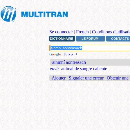
Se connecter
|
French
|
Conditions d'utilisat
DICTIONNAIRE
LE FORUM
CONTACTS
G
o
o
g
l
e
|
Forvo
|
+
ainmhí aonteasach
envir.
animal de sangre caliente
Ajouter
|
Signaler une erreur
|
Obtenir une