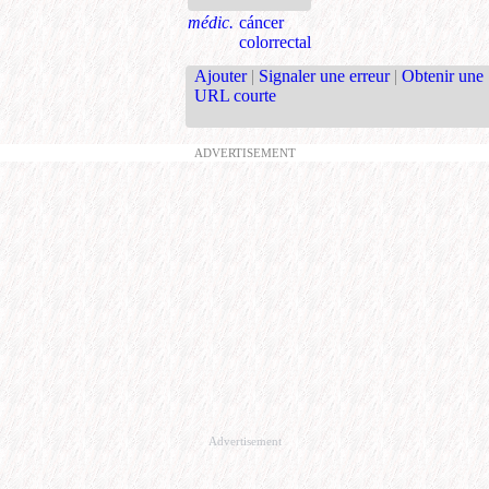
médic.
cáncer
colorrectal
Ajouter
|
Signaler une erreur
|
Obtenir une
URL courte
ADVERTISEMENT
Advertisement