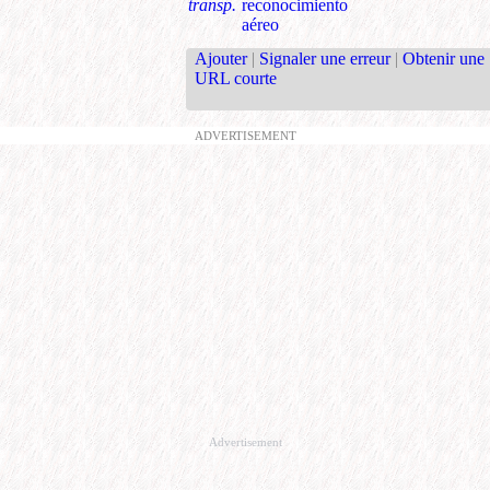
transp.
reconocimiento
aéreo
Ajouter
|
Signaler une erreur
|
Obtenir une
URL courte
ADVERTISEMENT
Advertisement