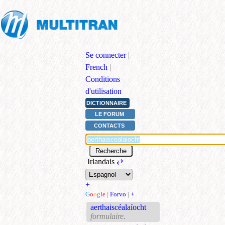
Se connecter
|
French
|
Conditions
d'utilisation
DICTIONNAIRE
LE FORUM
CONTACTS
Irlandais
⇄
+
G
o
o
g
l
e
|
Forvo
|
+
aerthaiscéalaíocht
formulaire.