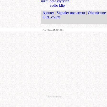
micr.
ornaşdyrylan
audio klip
Ajouter
|
Signaler une erreur
|
Obtenir une
URL courte
ADVERTISEMENT
Advertisement