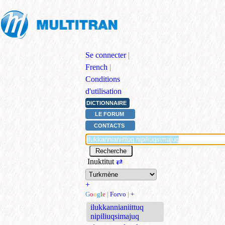
Se connecter
|
French
|
Conditions
d'utilisation
DICTIONNAIRE
LE FORUM
CONTACTS
Inuktitut
⇄
+
G
o
o
g
l
e
|
Forvo
|
+
ilukkannianiittuq
nipiliuqsimajuq