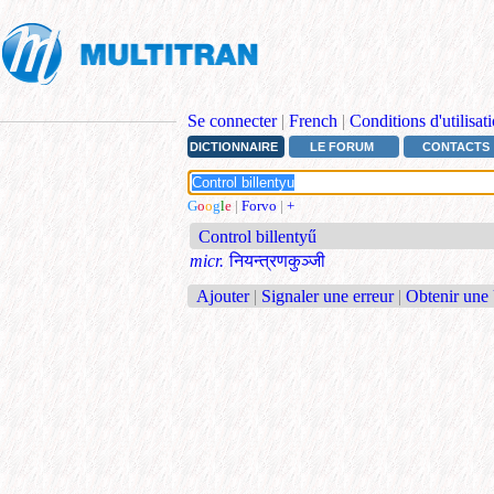
Se connecter
|
French
|
Conditions d'utilisat
DICTIONNAIRE
LE FORUM
CONTACTS
G
o
o
g
l
e
|
Forvo
|
+
Control billentyű
micr.
नियन्त्रणकुञ्जी
Ajouter
|
Signaler une erreur
|
Obtenir une