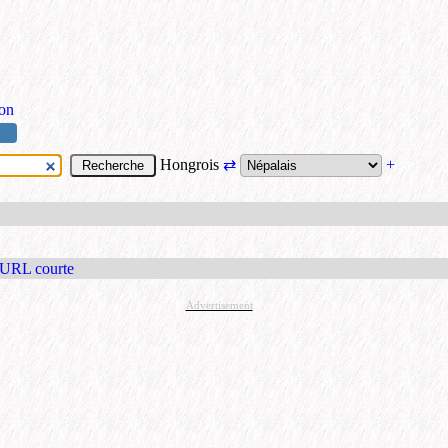
ion
Hongrois
⇄
+
 URL courte
Advertisement