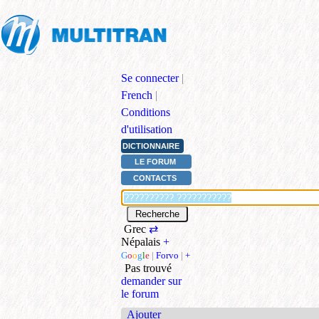
Se connecter
|
French
|
Conditions
d'utilisation
DICTIONNAIRE
LE FORUM
CONTACTS
Grec
⇄
Népalais
+
G
o
o
g
l
e
|
Forvo
|
+
Pas trouvé
demander sur
le forum
Ajouter