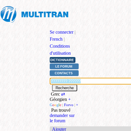
Se connecter
|
French
|
Conditions
d'utilisation
DICTIONNAIRE
LE FORUM
CONTACTS
Grec
⇄
Géorgien
+
G
o
o
g
l
e
|
Forvo
|
+
Pas trouvé
demander sur
le forum
Ajouter