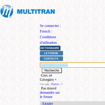
Se connecter
|
French
|
Conditions
d'utilisation
DICTIONNAIRE
LE FORUM
CONTACTS
Grec
⇄
Géorgien
+
G
o
o
g
l
e
|
Forvo
|
+
Pas trouvé
demander sur
le forum
Ajouter