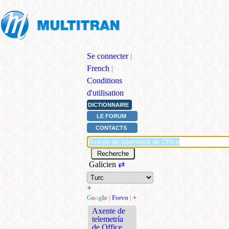
Se connecter
|
French
|
Conditions
d'utilisation
DICTIONNAIRE
LE FORUM
CONTACTS
Galicien
⇄
+
G
o
o
g
l
e
|
Forvo
|
+
Axente de
telemetría
de Office