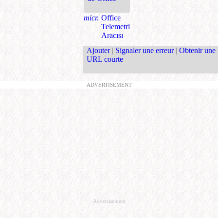
micr.
Office
Telemetri
Aracısı
Ajouter
|
Signaler une erreur
|
Obtenir une
URL courte
ADVERTISEMENT
Advertisement