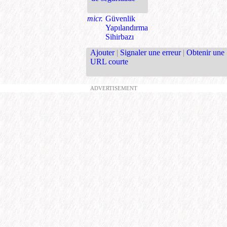
micr.
Güvenlik
Yapılandırma
Sihirbazı
Ajouter
|
Signaler une erreur
|
Obtenir une
URL courte
ADVERTISEMENT