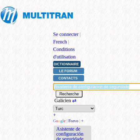
Se connecter
|
French
|
Conditions
d'utilisation
DICTIONNAIRE
LE FORUM
CONTACTS
Galicien
⇄
+
G
o
o
g
l
e
|
Forvo
|
+
Asistente de
configuración
de seguridade