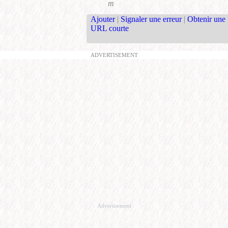
m
Ajouter
|
Signaler une erreur
|
Obtenir une
URL courte
ADVERTISEMENT
Advertisement