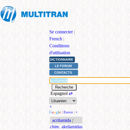
Se connecter
|
French
|
Conditions
d'utilisation
DICTIONNAIRE
LE FORUM
CONTACTS
Espagnol
⇄
+
G
o
o
g
l
e
|
Forvo
|
+
acrilamida
f
chim.
akrilamidas