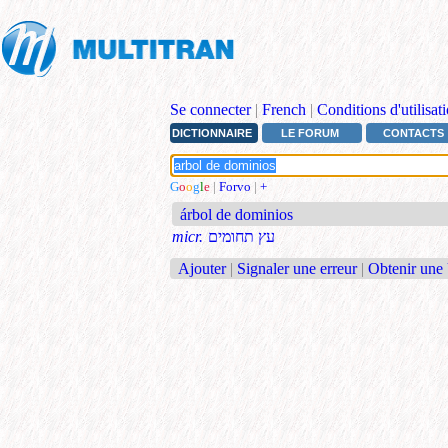
Se connecter
|
French
|
Conditions d'utilisat
DICTIONNAIRE
LE FORUM
CONTACTS
G
o
o
g
l
e
|
Forvo
|
+
árbol de dominios
micr.
עץ תחומים
Ajouter
|
Signaler une erreur
|
Obtenir une