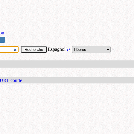
ion
Espagnol
⇄
+
 URL courte