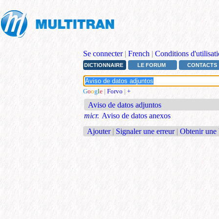
Se connecter
|
French
|
Conditions d'utilisat
DICTIONNAIRE
LE FORUM
CONTACTS
G
o
o
g
l
e
|
Forvo
|
+
Aviso de datos adjuntos
micr.
Aviso de datos anexos
Ajouter
|
Signaler une erreur
|
Obtenir une