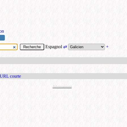
ion
Espagnol
⇄
+
 URL courte
Advertisement