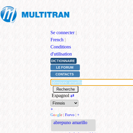
Se connecter
|
French
|
Conditions
d'utilisation
DICTIONNAIRE
LE FORUM
CONTACTS
Espagnol
⇄
+
G
o
o
g
l
e
|
Forvo
|
+
abrepuno amarillo