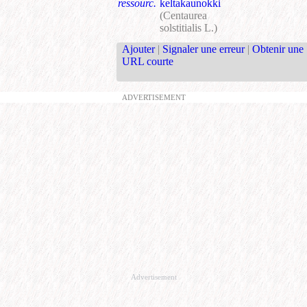
ressourc.
keltakaunokki
(Centaurea
solstitialis L.)
Ajouter
|
Signaler une erreur
|
Obtenir une
URL courte
ADVERTISEMENT
Advertisement