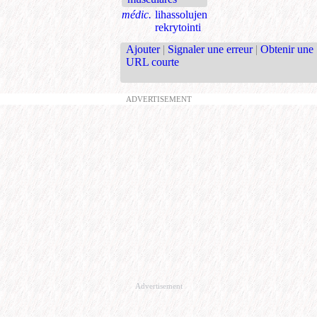
médic.
lihassolujen
rekrytointi
Ajouter
|
Signaler une erreur
|
Obtenir une
URL courte
ADVERTISEMENT
Advertisement