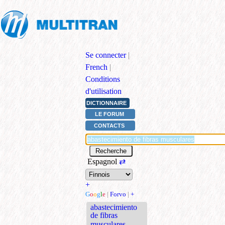
Se connecter
|
French
|
Conditions
d'utilisation
DICTIONNAIRE
LE FORUM
CONTACTS
Espagnol
⇄
+
G
o
o
g
l
e
|
Forvo
|
+
abastecimiento
de fibras
musculares