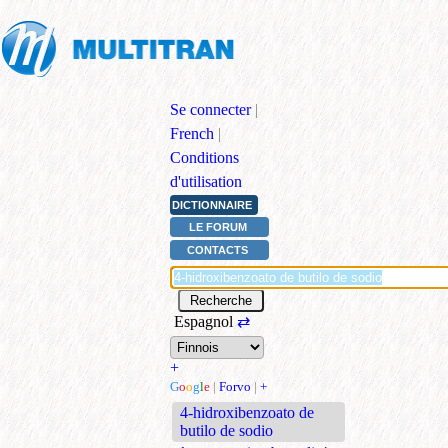
Se connecter
|
French
|
Conditions
d'utilisation
DICTIONNAIRE
LE FORUM
CONTACTS
Espagnol
⇄
+
G
o
o
g
l
e
|
Forvo
|
+
4-hidroxibenzoato de
butilo de sodio