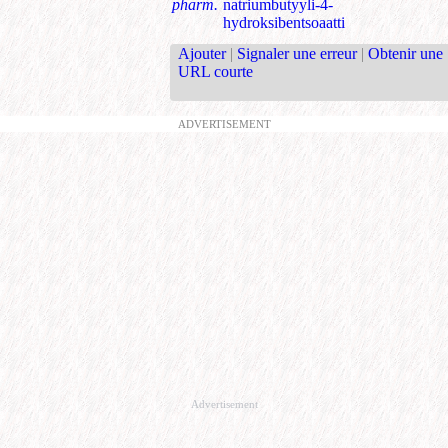
pharm.
natriumbutyyli-4-
hydroksibentsoaatti
Ajouter
|
Signaler une erreur
|
Obtenir une
URL courte
ADVERTISEMENT
Advertisement