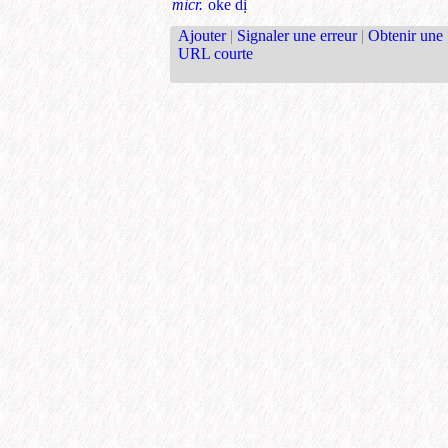
micr.
oke dị
Ajouter
|
Signaler une erreur
|
Obtenir une
URL courte