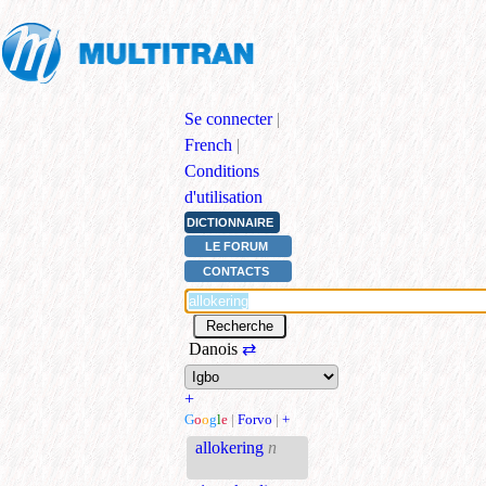
Se connecter
|
French
|
Conditions
d'utilisation
DICTIONNAIRE
LE FORUM
CONTACTS
Danois
⇄
+
G
o
o
g
l
e
|
Forvo
|
+
allokering
n