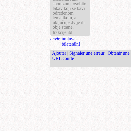
sporazum, osobito
takav koji se bavi
određenom
tematikom, a
uključuje dvije ili
obje strane,
frakcije itd
envir.
úmluva
bilaterální
Ajouter
|
Signaler une erreur
|
Obtenir une
URL courte