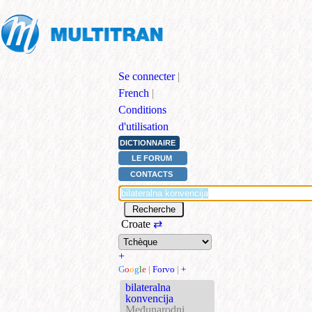
Se connecter
|
French
|
Conditions
d'utilisation
DICTIONNAIRE
LE FORUM
CONTACTS
Croate
⇄
+
G
o
o
g
l
e
|
Forvo
|
+
bilateralna
konvencija
Međunarodni