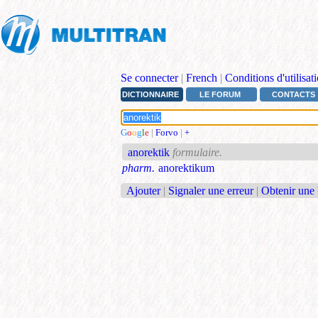
Se connecter
|
French
|
Conditions d'utilisat
DICTIONNAIRE
LE FORUM
CONTACTS
G
o
o
g
l
e
|
Forvo
|
+
anorektik
formulaire.
pharm.
anorektikum
Ajouter
|
Signaler une erreur
|
Obtenir une