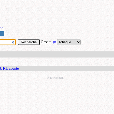
ion
Croate
⇄
+
 URL courte
Advertisement