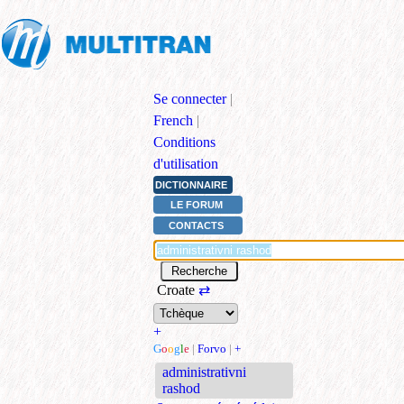
Se connecter
|
French
|
Conditions
d'utilisation
DICTIONNAIRE
LE FORUM
CONTACTS
Croate
⇄
+
G
o
o
g
l
e
|
Forvo
|
+
administrativni
rashod