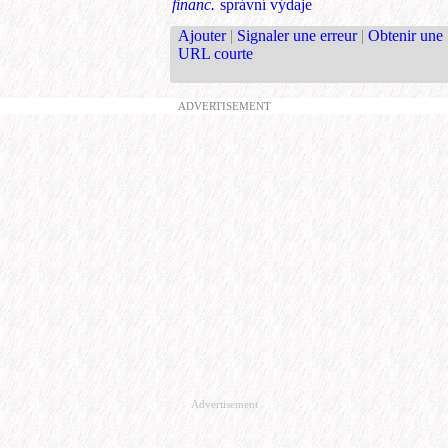
financ.
správní výdaje
Ajouter
|
Signaler une erreur
|
Obtenir une
URL courte
ADVERTISEMENT
Advertisement