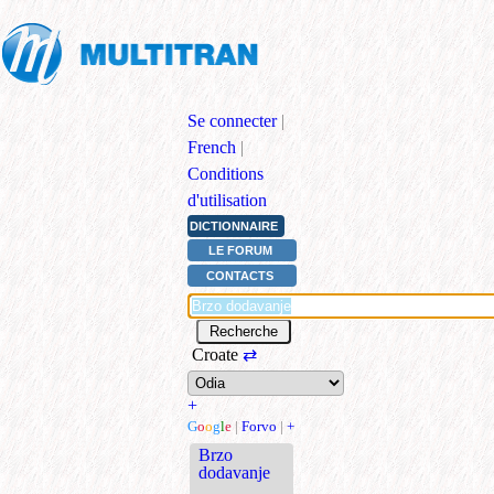
Se connecter
|
French
|
Conditions
d'utilisation
DICTIONNAIRE
LE FORUM
CONTACTS
Croate
⇄
+
G
o
o
g
l
e
|
Forvo
|
+
Brzo
dodavanje