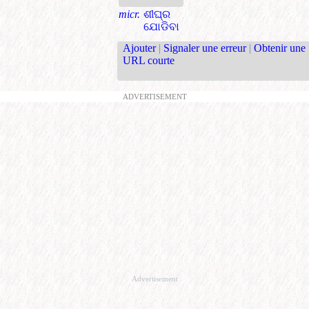
micr.
ଶୀଘ୍ର
ଯୋଡିବା
Ajouter
|
Signaler une erreur
|
Obtenir une
URL courte
ADVERTISEMENT
Advertisement