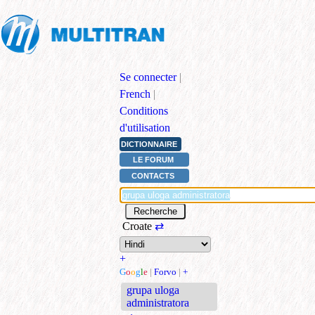
Se connecter
|
French
|
Conditions
d'utilisation
DICTIONNAIRE
LE FORUM
CONTACTS
Croate
⇄
+
G
o
o
g
l
e
|
Forvo
|
+
grupa uloga
administratora