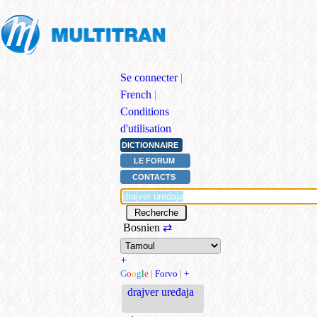
Se connecter
|
French
|
Conditions
d'utilisation
DICTIONNAIRE
LE FORUM
CONTACTS
Bosnien
⇄
+
G
o
o
g
l
e
|
Forvo
|
+
drajver uređaja