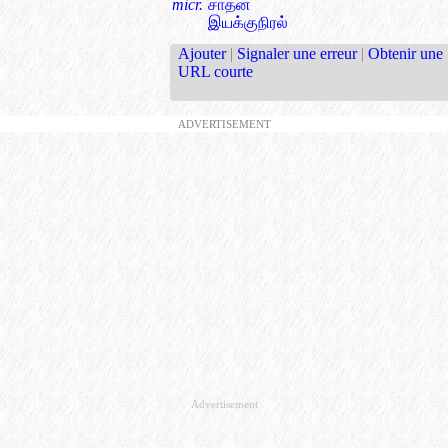
micr.
சாதன
இயக்குநிரல்
Ajouter
|
Signaler une erreur
|
Obtenir une
URL courte
ADVERTISEMENT
Advertisement