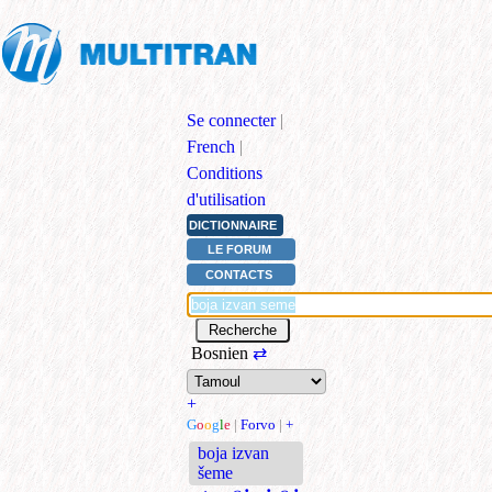
Se connecter
|
French
|
Conditions
d'utilisation
DICTIONNAIRE
LE FORUM
CONTACTS
Bosnien
⇄
+
G
o
o
g
l
e
|
Forvo
|
+
boja izvan
šeme