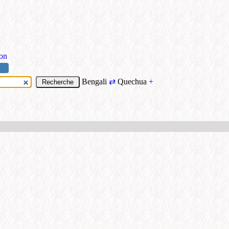
ion
Bengali
⇄
Quechua
+