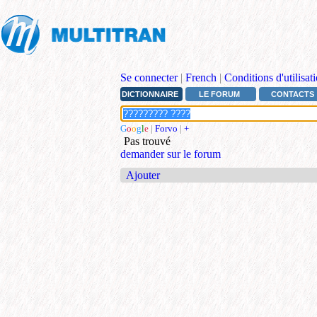
Se connecter
|
French
|
Conditions d'utilisat
DICTIONNAIRE
LE FORUM
CONTACTS
G
o
o
g
l
e
|
Forvo
|
+
Pas trouvé
demander sur le forum
Ajouter