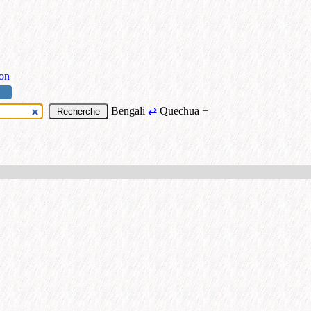
ion
Bengali
⇄
Quechua
+