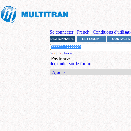
Se connecter
|
French
|
Conditions d'utilisat
DICTIONNAIRE
LE FORUM
CONTACTS
G
o
o
g
l
e
|
Forvo
|
+
Pas trouvé
demander sur le forum
Ajouter