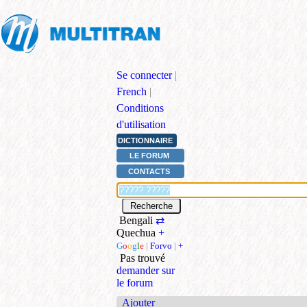
Se connecter
|
French
|
Conditions
d'utilisation
DICTIONNAIRE
LE FORUM
CONTACTS
Bengali
⇄
Quechua
+
G
o
o
g
l
e
|
Forvo
|
+
Pas trouvé
demander sur
le forum
Ajouter