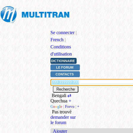
Se connecter
|
French
|
Conditions
d'utilisation
DICTIONNAIRE
LE FORUM
CONTACTS
Bengali
⇄
Quechua
+
G
o
o
g
l
e
|
Forvo
|
+
Pas trouvé
demander sur
le forum
Ajouter