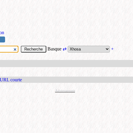
ion
Basque
⇄
+
 URL courte
Advertisement