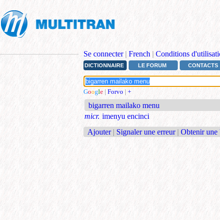
Se connecter
|
French
|
Conditions d'utilisat
DICTIONNAIRE
LE FORUM
CONTACTS
G
o
o
g
l
e
|
Forvo
|
+
bigarren mailako menu
micr.
imenyu encinci
Ajouter
|
Signaler une erreur
|
Obtenir une