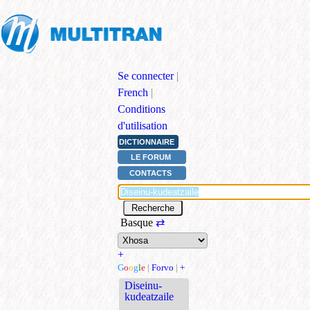
Se connecter
|
French
|
Conditions
d'utilisation
DICTIONNAIRE
LE FORUM
CONTACTS
Basque
⇄
+
G
o
o
g
l
e
|
Forvo
|
+
Diseinu-
kudeatzaile