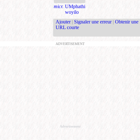
micr.
UMphathi
woyilo
Ajouter
|
Signaler une erreur
|
Obtenir une
URL courte
ADVERTISEMENT
Advertisement